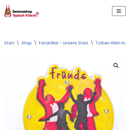
Zum
Inhalt
springen
Start
\
Shop
\
Fanartikel - Unsere Stars
\
Torben Klein Koll