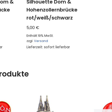
 Dom &
Silhouette Dom &
ücke
Hohenzollernbrücke
rot/weiß/schwarz
5,00
€
Enthält 19% MwSt.
zzgl.
Versand
ar
Lieferzeit: sofort lieferbar
rodukte