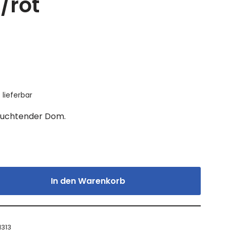
r/rot
t lieferbar
leuchtender Dom.
In den Warenkorb
I313