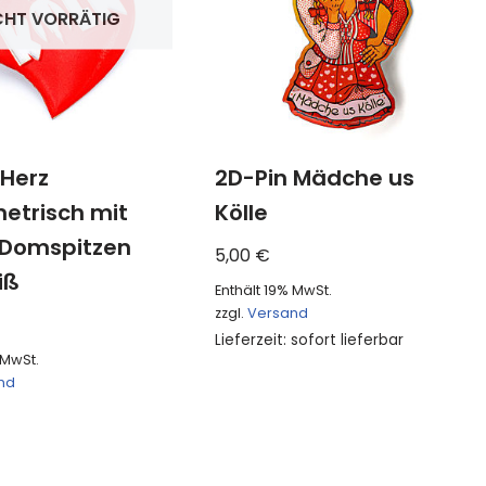
CHT VORRÄTIG
 Herz
2D-Pin Mädche us
trisch mit
Kölle
 Domspitzen
5,00
€
iß
Enthält 19% MwSt.
zzgl.
Versand
Lieferzeit: sofort lieferbar
 MwSt.
nd