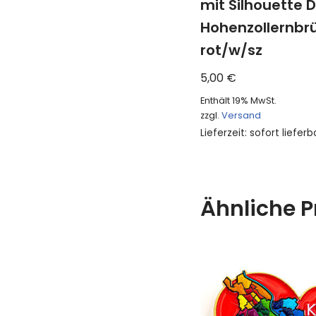
mit Silhouette
Hohenzollernbr
rot/w/sz
5,00
€
Enthält 19% MwSt.
zzgl.
Versand
Lieferzeit: sofort lieferb
Ähnliche P