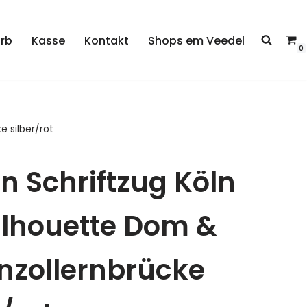
rb
Kasse
Kontakt
Shops em Veedel
0
 silber/rot
n Schriftzug Köln
ilhouette Dom &
nzollernbrücke