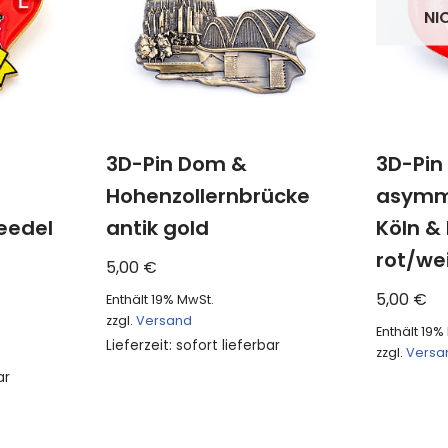
NI
3D-Pin Dom &
3D-Pin
Hohenzollernbrücke
asymme
eedel
antik gold
Köln &
rot/we
5,00
€
5,00
€
Enthält 19% MwSt.
zzgl.
Versand
Enthält 19%
Lieferzeit: sofort lieferbar
zzgl.
Versa
ar