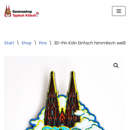
Zum
Inhalt
springen
Start
\
Shop
\
Pins
\
3D-Pin Köln Einfach himmlisch weiße