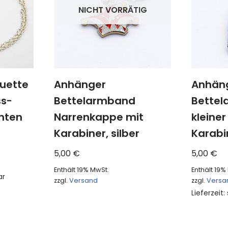
NICHT VORRÄTIG
ouette
Anhänger
Anhän
ss-
Bettelarmband
Bette
anten
Narrenkappe mit
kleine
Karabiner, silber
Karabin
5,00
€
5,00
€
Enthält 19% MwSt.
Enthält 19%
ar
zzgl.
Versand
zzgl.
Versa
Lieferzeit: