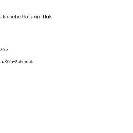
s kölsche Hätz am Hals.
S125
en
,
Köln-Schmuck