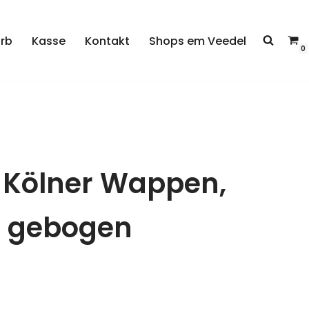
rb
Kasse
Kontakt
Shops em Veedel
0
 Kölner Wappen,
t gebogen