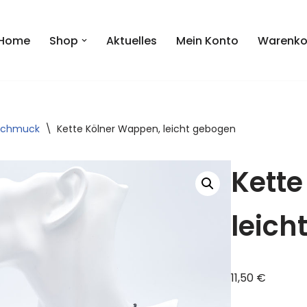
Home
Shop
Aktuelles
Mein Konto
Warenko
Schmuck
\
Kette Kölner Wappen, leicht gebogen
Kette
leich
11,50
€