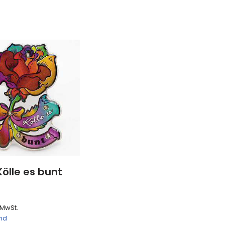
Kölle es bunt
 MwSt.
nd