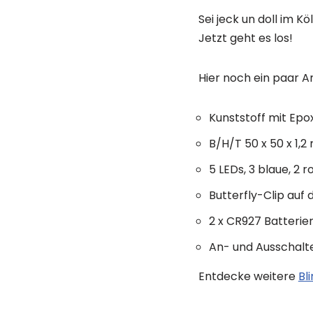
Sei jeck un doll im K
Jetzt geht es los!
Hier noch ein paar A
Kunststoff mit Ep
B/H/T 50 x 50 x 1,
5 LEDs, 3 blaue, 2 r
Butterfly-Clip auf 
2 x CR927 Batterie
An- und Ausschalte
Entdecke weitere
Bl