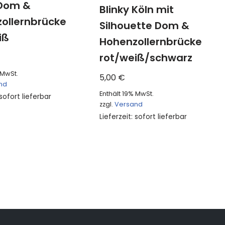
 Dom &
Blinky Köln mit
ollernbrücke
Silhouette Dom &
iß
Hohenzollernbrücke
rot/weiß/schwarz
 MwSt.
5,00
€
nd
Enthält 19% MwSt.
 sofort lieferbar
zzgl.
Versand
Lieferzeit: sofort lieferbar