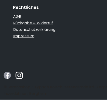
Rechtliches
AGB
Rückgabe & Widerruf
Datenschutzerklärung
Impressum
© Serenashop - Typisch Kölsch! serenatrade ltd., Kerp
Inderdühnen, Bergheim