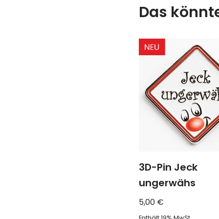
Das könnte
3D-Pin Jeck
ungerwähs
5,00
€
Enthält 19% MwSt.