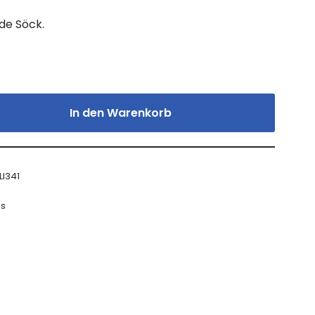
de Söck.
In den Warenkorb
LI341
es