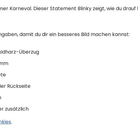
ölner Karneval. Dieser Statement Blinky zeigt, wie du drauf 
ngaben, damit du dir ein besseres Bild machen kannst:
oxidharz-Überzug
2 mm
ote
der Rückseite
n
r zusätzlich
inkies
.