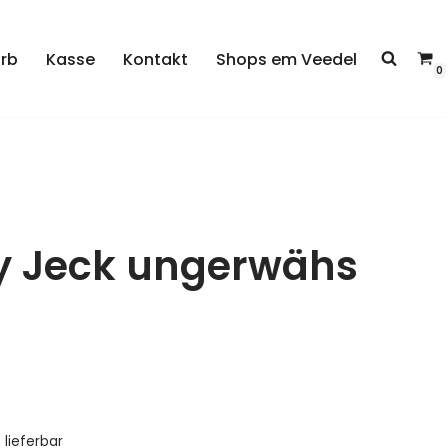
rb
Kasse
Kontakt
Shops em Veedel
0
ky Jeck ungerwähs
t lieferbar