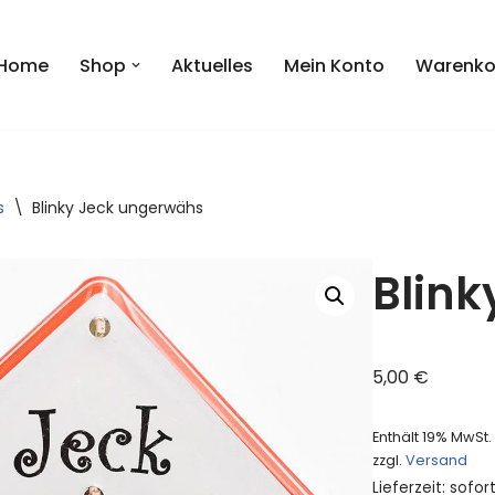
Home
Shop
Aktuelles
Mein Konto
Warenko
s
\
Blinky Jeck ungerwähs
Blin
5,00
€
Enthält 19% MwSt.
zzgl.
Versand
Lieferzeit: sofor