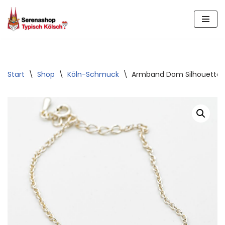
Zum
Inhalt
springen
Start
\
Shop
\
Köln-Schmuck
\
Armband Dom Silhouette of